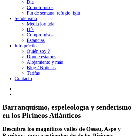
Día
Compromisos
Fin de semana, refugio, iglú
Senderismo
Media jornada
Día
Compromisos
Estancias
Info práctica
Quién soy ?
Donde estamos
Alojamiento y más
Blog / Noticias
Tarifas
Contacto
Barranquismo, espeleología y senderismo
en los Pirineos Atlánticos
Descubra los magníficos valles de Ossau, Aspe y
Barétous, que se extienden desde los Pirineos