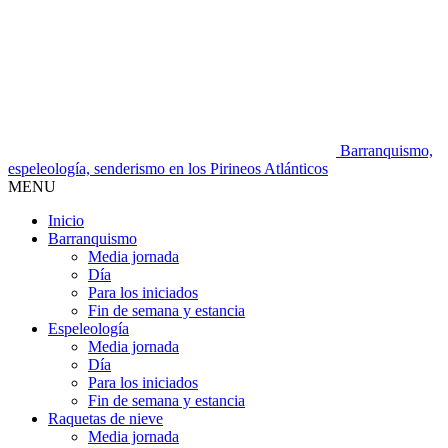
Barranquismo,
espeleología, senderismo en los Pirineos Atlánticos
MENU
Inicio
Barranquismo
Media jornada
Día
Para los iniciados
Fin de semana y estancia
Espeleología
Media jornada
Día
Para los iniciados
Fin de semana y estancia
Raquetas de nieve
Media jornada