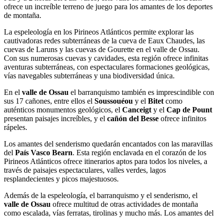
ofrece un increíble terreno de juego para los amantes de los deportes
de montaña.
La espeleología en los Pirineos Atlánticos permite explorar las
cautivadoras redes subterráneas de la cueva de Eaux Chaudes, las
cuevas de Laruns y las cuevas de Gourette en el valle de Ossau.
Con sus numerosas cuevas y cavidades, esta región ofrece infinitas
aventuras subterráneas, con espectaculares formaciones geológicas,
vías navegables subterráneas y una biodiversidad única.
En el
valle de Ossau
el barranquismo también es imprescindible con
sus 17 cañones, entre ellos el
Soussouéou
y el
Bitet
como
auténticos monumentos geológicos, el
Canceigt
y el
Cap de Pount
presentan paisajes increíbles, y el
cañón del Besse
ofrece infinitos
rápeles.
Los amantes del senderismo quedarán encantados con las maravillas
del
País Vasco Bearn
. Esta región enclavada en el corazón de los
Pirineos Atlánticos ofrece itinerarios aptos para todos los niveles, a
través de paisajes espectaculares, valles verdes, lagos
resplandecientes y picos majestuosos.
Además de la espeleología, el barranquismo y el senderismo, el
valle de Ossau
ofrece multitud de otras actividades de montaña
como escalada, vías ferratas, tirolinas y mucho más. Los amantes del