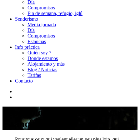
Día
Compromisos
Fin de semana, refugio, iglú
Senderismo
Media jornada
Día
Compromisos
Estancias
Info práctica
Quién soy ?
Donde estamos
Alojamiento y más
Blog / Noticias
Tarifas
Contacto
Espeleología Fin de semana y
estancia
Pour tous ceux qui veulent aller un peu plus loin, qui