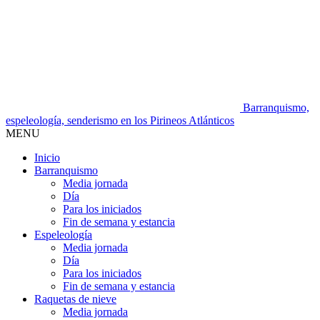
Barranquismo,
espeleología, senderismo en los Pirineos Atlánticos
MENU
Inicio
Barranquismo
Media jornada
Día
Para los iniciados
Fin de semana y estancia
Espeleología
Media jornada
Día
Para los iniciados
Fin de semana y estancia
Raquetas de nieve
Media jornada