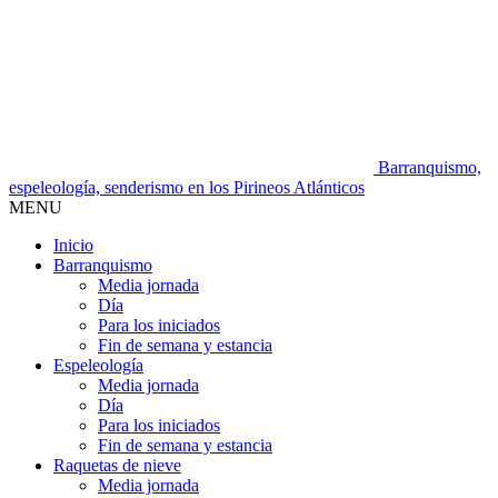
Barranquismo,
espeleología, senderismo en los Pirineos Atlánticos
MENU
Inicio
Barranquismo
Media jornada
Día
Para los iniciados
Fin de semana y estancia
Espeleología
Media jornada
Día
Para los iniciados
Fin de semana y estancia
Raquetas de nieve
Media jornada