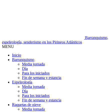
Barranquismo,
espeleología, senderismo en los Pirineos Atlánticos
MENU
Inicio
Barranquismo
Media jornada
Día
Para los iniciados
Fin de semana y estancia
Espeleología
Media jornada
Día
Para los iniciados
Fin de semana y estancia
Raquetas de nieve
Media jornada